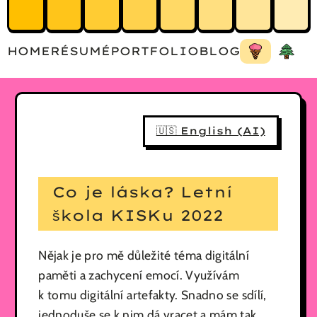
HOME
RÉSUMÉ
PORTFOLIO
BLOG
🇺🇸 English (AI)
Co je láska? Letní
škola KISKu 2022
Nějak je pro mě důležité téma digitální
paměti a zachycení emocí. Využívám
k tomu digitální artefakty. Snadno se sdílí,
jednoduše se k nim dá vracet a mám tak