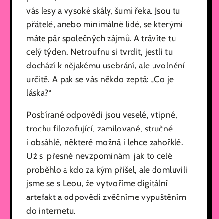
vás lesy a vysoké skály, šumí řeka. Jsou tu
přátelé, anebo minimálně lidé, se kterými
máte pár společných zájmů. A trávíte tu
celý týden. Netroufnu si tvrdit, jestli tu
dochází k nějakému usebrání, ale uvolnění
určitě. A pak se vás někdo zeptá: „Co je
láska?“
Posbírané odpovědi jsou veselé, vtipné,
trochu filozofující, zamilované, stručné
i obsáhlé, některé možná i lehce zahořklé.
Už si přesně nevzpomínám, jak to celé
proběhlo a kdo za kým přišel, ale domluvili
jsme se s Leou, že vytvoříme digitální
artefakt a odpovědi zvěčníme vypuštěním
do internetu.